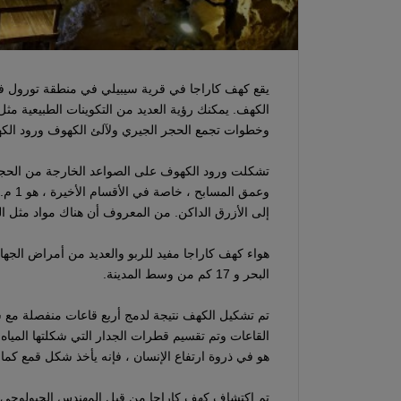
يقع كهف كاراجا في قرية سيبيلي في منطقة تورول ف
الكهف. يمكنك رؤية العديد من التكوينات الطبيعية مثل
وخطوات تجمع الحجر الجيري ولآلئ الكهوف ورود الكه
تشكلت ورود الكهوف على الصواعد الخارجة من الحجر
وعمق 
إلى الأزرق الداكن. من المعروف أن هناك مواد مثل الح
البحر و 17 كم من وسط المدينة.
تم تشكيل الكهف نتيجة لدمج أربع قاعات منفصلة مع 
القاعات وتم تقسيم قطرات الجدار التي شكلتها الميا
هو في ذروة ارتفاع الإنسان ، فإنه يأخذ شكل قمع كما
تم اكتشاف كهف كاراجا من قبل المهندس الجيولوجي أوشكر-إيروز في عام 1983. ت