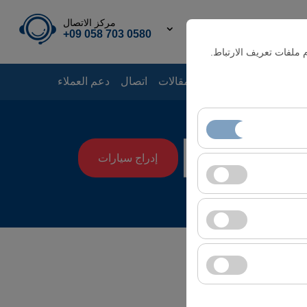
مركز الاتصال
TL
AR
0580 703 058 09+
 ملفات تعريف الارتباط.
قع
أخبار
دليل الإيجار
مقالات
اتصال
دعم العملاء
إدراج سيارات
08:00
 الأساسية. لا يمكن
سلوك المستخدمين).
إعلانية (عدد مرات
دات واجهة المستخدم،