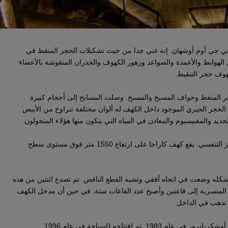
ي جي أوم أوشهان. إنه غني جدا من حيث تشكيلات الحجر المنقط في
 الهوابط والأعمدة والصواعد وزهور الكهوف والجدران المنقوشة بالأعضاء
وف حجر التنقيط.
 المنقط وحواف المسبح والمسبح. وصلت المسابح إلى أحجام كبيرة
المسابح ، خاصة في الأقسام الأخيرة ، هو 1 م. الحجر الجيري الموجود داخل الكهف له ألوان مختلفة تتراوح من الأبيض
ديد والمغنيسيوم والمعادن في المياه التي يتكون منها هؤلاء المتجولون.
هواء كهف كاراجا مفيد للربو والعديد من أمراض الجهاز التنفسي. يقع كهف كاراجا على ارتفاع 1550 متر فوق مستوى سطح
شكله وضعت في اتجاه أفقي وتشبه القطع الناقص. تم تصدع اثنتين من هذه
ه المتسربة إلى قاعتين وأصبح عدد القاعات ستة. في حين أن مدخل الكهف
 تذهب في الداخل.
م افتتاحه للسياحة في عام 1996.