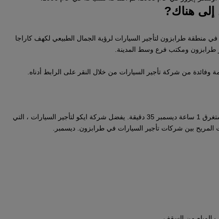
 إلى هناك?
ا في منطقة طرابزون لتأجير السيارات لرؤية الجمال الطبيعي لكهف كاراجا
 طرابزون ومكتب فرع وسط المدينة.
ة وفائدة من شركة تأجير السيارات من خلال النقر على الرابط أدناه.
المسافة بين مطار طرابزون وكهف كاراجا 94 كم ويستغرق 1 ساعة ديسمبر 35 دقيقة. يفضل شركة ايكو لتأجير السيارات ، التي
ت المريح بين شركات تأجير السيارات في طرابزون. ديسمبر.
 المياه من السقف.