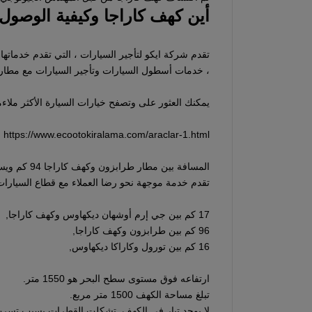
أين كهف كاراجا وكيفية الوصول
تقدم شركة ايكو لتأجير السيارات ، التي تقدم خدماته
، خدمات أسطول السيارات وتأجير السيارات مع مطار
يمكنك العثور على وتصفح خيارات السيارة الأكثر ملاءم
https://www.ecootokiralama.com/araclar-1.html
تقدم خدمة موجهة نحو رضا العملاء مع قطاع السيارا
17 كم بين جي إرم أوشهان ديكهاوس وكهف كاراجا,
96 كم بين طرابزون وكهف كاراجا,
16 كم بين تورول وكاراكا ديكهاوس,
ارتفاعه فوق مستوى سطح البحر هو 1550 متر.
تبلغ مساحة الكهف 1500 متر مربع.
لا يوجد تيار في الكهف. تشكلت القطرات بسبب تسرب