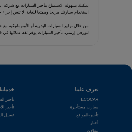
يمكنك بسهولة الاستمتاع بتأجير السيارات مع شركة اي
استخدام سيارتك مريحا وممتعا للغاية. لا تنس إجراء
من خلال توفير السيارات اليدوية أو الأوتوماتيكية مع
لبورفي إرمني. تأجير السيارات يوفر ثقة عملائها في 
تعرف علينا
خدماتنا
ECOCAR
تأجير الس
سيارت مستأجرة
تأجير ال
تأجير-المواقع
غسيل ال
أخبار
مقالات