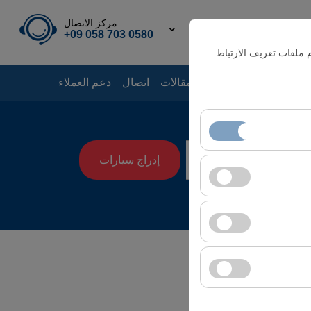
مركز الاتصال
TL
AR
0580 703 058 09+
 ملفات تعريف الارتباط.
قع
أخبار
دليل الإيجار
مقالات
اتصال
دعم العملاء
إدراج سيارات
08:00
 الأساسية. لا يمكن
سلوك المستخدمين).
إعلانية (عدد مرات
دات واجهة المستخدم،