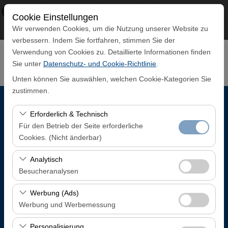
×
ECO CAR
Cookie Einstellungen
Aussicht
www.ecocar.com.tr
Wir verwenden Cookies, um die Nutzung unserer Website zu
Frei - In Google Play
verbessern. Indem Sie fortfahren, stimmen Sie der
Verwendung von Cookies zu. Detaillierte Informationen finden
Sie unter
Datenschutz- und Cookie-Richtlinie
.
Unten können Sie auswählen, welchen Cookie-Kategorien Sie
zustimmen.
Abholstation
Erforderlich & Technisch
Für den Betrieb der Seite erforderliche
Trabzon Flughafen Inlandsankunftsterminal
Cookies. (Nicht änderbar)
Diese Cookies sind für das ordnungsgemäße
Analytisch
Eine andere Rückgabestation auswählen
Funktionieren der Website, die Sicherheit, die
Besucheranalysen
Sitzungsverwaltung und grundlegende Funktionen
Abholdatum & Zeit
Diese Cookies ermöglichen es uns, zu analysieren, wie
erforderlich. Sie können nicht deaktiviert werden.
Werbung (Ads)
unsere Website genutzt wird (Besucherzahl,
Werbung und Werbemessung
08:00
meistbesuchte Seiten, Nutzerverhalten). Diese Daten
Diese Cookies ermöglichen es uns, Ihnen auf Ihre
werden verwendet, um die Leistung der Website zu
Personalisierung