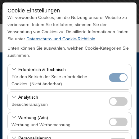
×
ECO CAR
Cookie Einstellungen
Aussicht
www.ecocar.com.tr
Wir verwenden Cookies, um die Nutzung unserer Website zu
Frei - In Google Play
verbessern. Indem Sie fortfahren, stimmen Sie der
Verwendung von Cookies zu. Detaillierte Informationen finden
Sie unter
Datenschutz- und Cookie-Richtlinie
.
Unten können Sie auswählen, welchen Cookie-Kategorien Sie
zustimmen.
Abholstation
Erforderlich & Technisch
Für den Betrieb der Seite erforderliche
Trabzon Flughafen Inlandsankunftsterminal
Cookies. (Nicht änderbar)
Diese Cookies sind für das ordnungsgemäße
Analytisch
Eine andere Rückgabestation auswählen
Funktionieren der Website, die Sicherheit, die
Besucheranalysen
Sitzungsverwaltung und grundlegende Funktionen
Abholdatum & Zeit
Diese Cookies ermöglichen es uns, zu analysieren, wie
erforderlich. Sie können nicht deaktiviert werden.
Werbung (Ads)
unsere Website genutzt wird (Besucherzahl,
Werbung und Werbemessung
08:00
meistbesuchte Seiten, Nutzerverhalten). Diese Daten
Diese Cookies ermöglichen es uns, Ihnen auf Ihre
werden verwendet, um die Leistung der Website zu
Personalisierung