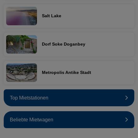
Salt Lake
Dorf Soke Doganbey
Metropolis Antike Stadt
Top Mietstationen
Beliebte Mietwagen