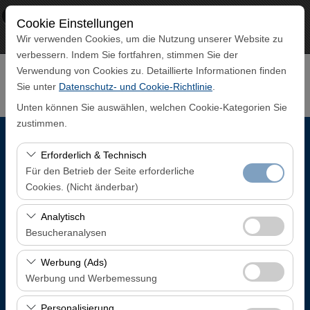
×
ECO CAR
Cookie Einstellungen
Aussicht
www.ecocar.com.tr
Wir verwenden Cookies, um die Nutzung unserer Website zu
Frei - In Google Play
verbessern. Indem Sie fortfahren, stimmen Sie der
Verwendung von Cookies zu. Detaillierte Informationen finden
Sie unter
Datenschutz- und Cookie-Richtlinie
.
Unten können Sie auswählen, welchen Cookie-Kategorien Sie
zustimmen.
Abholstation
Erforderlich & Technisch
Für den Betrieb der Seite erforderliche
Trabzon Flughafen Inlandsankunftsterminal
Cookies. (Nicht änderbar)
Diese Cookies sind für das ordnungsgemäße
Analytisch
Eine andere Rückgabestation auswählen
Funktionieren der Website, die Sicherheit, die
Besucheranalysen
Sitzungsverwaltung und grundlegende Funktionen
Abholdatum & Zeit
Diese Cookies ermöglichen es uns, zu analysieren, wie
erforderlich. Sie können nicht deaktiviert werden.
Werbung (Ads)
unsere Website genutzt wird (Besucherzahl,
Werbung und Werbemessung
08:00
meistbesuchte Seiten, Nutzerverhalten). Diese Daten
Diese Cookies ermöglichen es uns, Ihnen auf Ihre
werden verwendet, um die Leistung der Website zu
Personalisierung