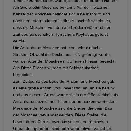
1289-1290 restauriert wurde, ist auch unter dem Namen
Ahi Sherafettin Moschee bekannt. Auf der hölzernen
Kanzel der Moschee befindet sich eine Inschrift, und
nach den Informationen in dieser Inschrift scheint es,
dass die Moschee von den ahi-Brüdern während der
Zeit des Seldschuken-Herrschers Keykavus gebaut
wurde.
Die Arslanhane Moschee hat eine sehr einfache
Struktur. Obwohl die Decke aus Holz gefertigt wurde,
war der Altar der Moschee mit offenen Fliesen bedeckt.
Alle Diese Fliesen wurden mit Seldschukarbeit
hergestellt.
Zum Zeitpunkt des Baus der Arslanhane-Moschee gab
es eine große Anzahl von Löwenstatuen um sie herum
und aus diesem Grund wurde sie in der Öffentlichkeit als
Arslanhane bezeichnet. Eines der bemerkenswertesten
Merkmale der Moschee sind die Steine, die beim Bau
der Moschee verwendet wurden. Diese Steine, die
bekanntermaßen zu byzantinischen und römischen
Gebäuden gehören, sind mit löwenmotiven versehen.