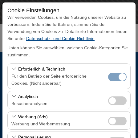
×
ECO CAR
Cookie Einstellungen
Aussicht
www.ecocar.com.tr
Wir verwenden Cookies, um die Nutzung unserer Website zu
Frei - In Google Play
verbessern. Indem Sie fortfahren, stimmen Sie der
Verwendung von Cookies zu. Detaillierte Informationen finden
Sie unter
Datenschutz- und Cookie-Richtlinie
.
Unten können Sie auswählen, welchen Cookie-Kategorien Sie
zustimmen.
Abholstation
Erforderlich & Technisch
Für den Betrieb der Seite erforderliche
Trabzon Flughafen Inlandsankunftsterminal
Cookies. (Nicht änderbar)
Diese Cookies sind für das ordnungsgemäße
Analytisch
Eine andere Rückgabestation auswählen
Funktionieren der Website, die Sicherheit, die
Besucheranalysen
Sitzungsverwaltung und grundlegende Funktionen
Abholdatum & Zeit
Diese Cookies ermöglichen es uns, zu analysieren, wie
erforderlich. Sie können nicht deaktiviert werden.
Werbung (Ads)
unsere Website genutzt wird (Besucherzahl,
Werbung und Werbemessung
08:00
meistbesuchte Seiten, Nutzerverhalten). Diese Daten
Diese Cookies ermöglichen es uns, Ihnen auf Ihre
werden verwendet, um die Leistung der Website zu
Personalisierung