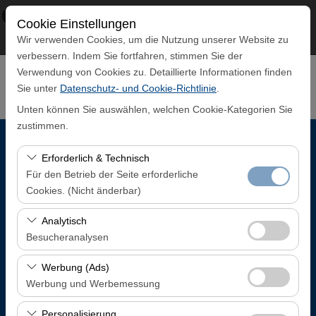
×
ECO CAR
Cookie Einstellungen
Aussicht
www.ecocar.com.tr
Wir verwenden Cookies, um die Nutzung unserer Website zu
Frei - In Google Play
verbessern. Indem Sie fortfahren, stimmen Sie der
Verwendung von Cookies zu. Detaillierte Informationen finden
Sie unter
Datenschutz- und Cookie-Richtlinie
.
Unten können Sie auswählen, welchen Cookie-Kategorien Sie
zustimmen.
Abholstation
Erforderlich & Technisch
Für den Betrieb der Seite erforderliche
Trabzon Flughafen Inlandsankunftsterminal
Cookies. (Nicht änderbar)
Diese Cookies sind für das ordnungsgemäße
Analytisch
Eine andere Rückgabestation auswählen
Funktionieren der Website, die Sicherheit, die
Besucheranalysen
Sitzungsverwaltung und grundlegende Funktionen
Abholdatum & Zeit
Diese Cookies ermöglichen es uns, zu analysieren, wie
erforderlich. Sie können nicht deaktiviert werden.
Werbung (Ads)
unsere Website genutzt wird (Besucherzahl,
Werbung und Werbemessung
08:00
meistbesuchte Seiten, Nutzerverhalten). Diese Daten
Diese Cookies ermöglichen es uns, Ihnen auf Ihre
werden verwendet, um die Leistung der Website zu
Personalisierung