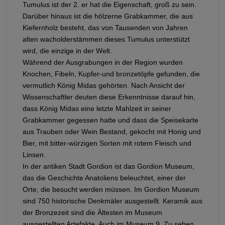
Tumulus ist der 2. er hat die Eigenschaft, groß zu sein.
Darüber hinaus ist die hölzerne Grabkammer, die aus
Kiefernholz besteht, das von Tausenden von Jahren
alten wacholderstämmen dieses Tumulus unterstützt
wird, die einzige in der Welt.
Während der Ausgrabungen in der Region wurden
Knochen, Fibeln, Kupfer-und bronzetöpfe gefunden, die
vermutlich König Midas gehörten. Nach Ansicht der
Wissenschaftler deuten diese Erkenntnisse darauf hin,
dass König Midas eine letzte Mahlzeit in seiner
Grabkammer gegessen hatte und dass die Speisekarte
aus Trauben oder Wein Bestand, gekocht mit Honig und
Bier, mit bitter-würzigen Sorten mit rotem Fleisch und
Linsen.
In der antiken Stadt Gordion ist das Gordion Museum,
das die Geschichte Anatoliens beleuchtet, einer der
Orte, die besucht werden müssen. Im Gordion Museum
sind 750 historische Denkmäler ausgestellt. Keramik aus
der Bronzezeit sind die Ältesten im Museum
ausgestellten Artefakte. Auch im Museum 9. Zu sehen