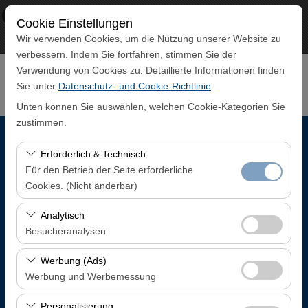
×
ECO CAR
Cookie Einstellungen
Aussicht
www.ecocar.com.tr
Wir verwenden Cookies, um die Nutzung unserer Website zu
Frei - In Google Play
verbessern. Indem Sie fortfahren, stimmen Sie der
Verwendung von Cookies zu. Detaillierte Informationen finden
Sie unter
Datenschutz- und Cookie-Richtlinie
.
Unten können Sie auswählen, welchen Cookie-Kategorien Sie
zustimmen.
Abholstation
Erforderlich & Technisch
Für den Betrieb der Seite erforderliche
Trabzon Flughafen Inlandsankunftsterminal
Cookies. (Nicht änderbar)
Diese Cookies sind für das ordnungsgemäße
Analytisch
Eine andere Rückgabestation auswählen
Funktionieren der Website, die Sicherheit, die
Besucheranalysen
Sitzungsverwaltung und grundlegende Funktionen
Abholdatum & Zeit
Diese Cookies ermöglichen es uns, zu analysieren, wie
erforderlich. Sie können nicht deaktiviert werden.
Werbung (Ads)
unsere Website genutzt wird (Besucherzahl,
Werbung und Werbemessung
08:00
meistbesuchte Seiten, Nutzerverhalten). Diese Daten
Diese Cookies ermöglichen es uns, Ihnen auf Ihre
werden verwendet, um die Leistung der Website zu
Personalisierung