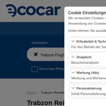
Cookie Einstellung
Wir verwenden Cookies, 
Verwendung von Cookies z
Unten können Sie auswäh
Erforderlich & Tech
Abholstation
Für den Betrieb der Sei
Trabzon Flughafen Inlandsankunftsterminal
Diese Cookies sind für
Analytisch
und grundlegende Funkt
Besucheranalysen
Eine andere Rückgabestation auswählen
Diese Cookies ermöglic
Werbung (Ads)
Seiten, Nutzerverhalte
Werbung und Werbem
Benutzererfahrung kont
Diese Cookies ermöglic
Personalisierung
und die Wirksamkeit u
Home
Trabzon Reiseführer
Inhalt Personalisierung
Trabzon Reiseführer
Diese Cookies werden v