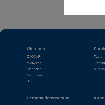
sicherzustellen, indem
gespeichert werden.
Uber uns
Servi
ECOCAR
Täglic
Mietautos
Flotten
Standorte
Autowa
Nachrichten
Blog
Personaldatenschutz
Kund