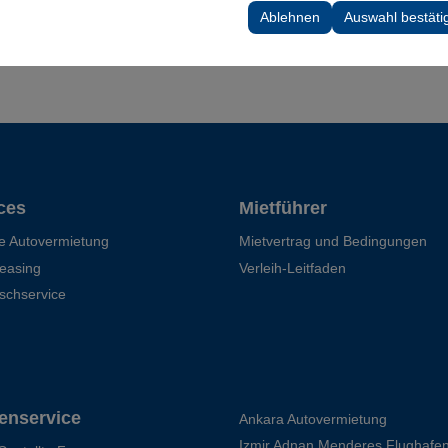
 Ihre Benutzeroberflächeneinstellungen, Sprachpräferenzen und andere
Ablehnen
Auswahl bestäti
ces
Mietführer
he Autovermietung
Mietvertrag und Bedingungen
leasing
Verleih-Leitfaden
schservice
enservice
Ankara Autovermietung