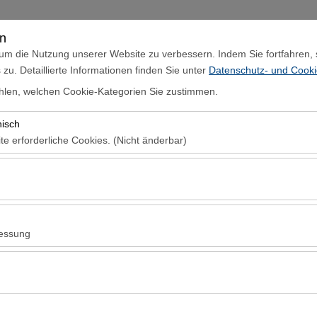
Anmelden
en
um die Nutzung unserer Website zu verbessern. Indem Sie fortfahren,
u. Detaillierte Informationen finden Sie unter
Datenschutz- und Cookie
Startseite
Mietwagenflotte
Standorte
Nachr
len, welchen Cookie-Kategorien Sie zustimmen.
nisch
Abholdatum & Zeit
Rückgabedatum 
te erforderliche Cookies. (Nicht änderbar)
08:00
 das ordnungsgemäße Funktionieren der Website, die Sicherheit, die S
ionen erforderlich. Sie können nicht deaktiviert werden.
hen es uns, zu analysieren, wie unsere Website genutzt wird (Besuche
n). Diese Daten werden verwendet, um die Leistung der Website zu me
essung
inuierlich zu verbessern.
hen es uns, Ihnen auf Ihre Interessen abgestimmte personalisierte W
nserer Werbekampagnen zu messen (Impressionen, Klickrate).
erwendet, um die Konsistenz und Kontinuität Ihres Erlebnisses auf der