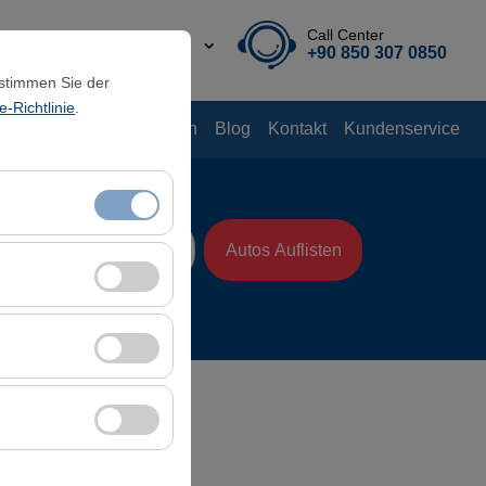
Call Center
DE
TL
+90 850 307 0850
 stimmen Sie der
-Richtlinie
.
ichten
Verleih-Leitfaden
Blog
Kontakt
Kundenservice
& Zeit
Autos Auflisten
08:00
itzungsverwaltung
rzahl, meistbesuchte
ssen und die
erbung anzuzeigen
 Plattform