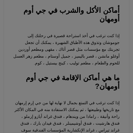
أماكن الأكل والشرب في جي أوم
أومهان
إذا كنت ترغب في أخذ استراحة قصيرة في رحلتك إلى
جوموشان وتذوق هذه الأطباق الشهيرة ، يمكنك أن تجعل
تجربتك مع مؤسسات مثل قصر أتاك ، مقهى ومطعم أوزدين
أوغلو مانشن ، قصر باليميز ، جميل أوستام ، مطعم زهر العسل
للحوم والطعام ، مطعم توليب ، كينج بيستيل ، كوم.
ما هي أماكن الإقامة في جي أوم
أومهان?
إذا كنت ترغب في التمتع بجمال لا نهاية لها من جي إرم إرمهان
مع تاريخها وطبيعتها ، ثم يمكنك الاستفادة منه في المكان الأكثر
راحة وأنيقة ، رامادا من ويندهام ، فندق غراند أيازو إرملو ،
فندق هارشيت ، فندق أوشيمينلر ، فندق فيدان بارك ، فندق
غراند تيراس ، غراند الإنكشارية المؤسسات الفندقية سوف