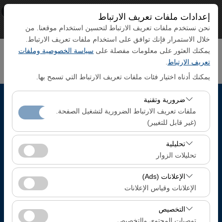
×
ECO CAR
إعدادات ملفات تعريف الارتباط
رأي
www.ecocar.com.tr
حر - In Google Play
نحن نستخدم ملفات تعريف الارتباط لتحسين استخدام موقعنا. من
خلال الاستمرار فإنك توافق على استخدام ملفات تعريف الارتباط.
يمكنك العثور على معلومات مفصلة على
سياسة الخصوصية وملفات
تعريف الارتباط
.
يمكنك أدناه اختيار فئات ملفات تعريف الارتباط التي تسمح بها.
ضرورية وتقنية
بيك اب الموقع
ملفات تعريف الارتباط الضرورية لتشغيل الصفحة.
(غير قابل للتغيير)
Trabzon صالة الوصول للرحلات الداخلي
تعد ملفات تعريف الارتباط هذه ضرورية لعمل الموقع بشكل
تحليلية
صحيح، والأمان، وإدارة الجلسات، والوظائف الأساسية. لا يمكن
تحليلات الزوار
تحديد موقع مختلف الانزال
تعطيلها.
تتيح لنا ملفات تعريف الارتباط هذه تحليل كيفية استخدام موقعنا
الإعلانات (Ads)
تاريخ الالتقاط والوقت
(عدد الزوار، الصفحات الأكثر زيارة، سلوك المستخدمين).
الإعلانات وقياس الإعلانات
تُستخدم هذه البيانات لقياس أداء الموقع وتحسين تجربة
08:00
تتيح لنا ملفات تعريف الارتباط هذه عرض إعلانات مخصصة
المستخدم بشكل مستمر.
التخصيص
تتناسب مع اهتماماتك وقياس فعالية حملاتنا الإعلانية (عدد مرات
توصيات المحتوى والتخصيص