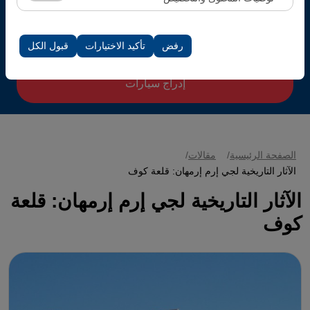
تاريخ العودة والوقت
الظهور، معدل النقر).
تُستخدم ملفات تعريف الارتباط هذه لضمان اتساق واستمرارية
تجربتك على المنصة من خلال حفظ إعدادات واجهة المستخدم،
08:00
رفض
تأكيد الاختيارات
قبول الكل
وتفضيلات اللغة، والإعدادات الأخرى.
إدراج سيارات
الصفحة الرئيسية
مقالات
الآثار التاريخية لجي إرم إرمهان: قلعة كوف
الآثار التاريخية لجي إرم إرمهان: قلعة
كوف