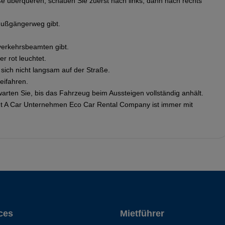
e überqueren, schauen Sie zuerst nach links, dann nach rechts
Fußgängerweg gibt.
verkehrsbeamten gibt.
r rot leuchtet.
ich nicht langsam auf der Straße.
eifahren.
warten Sie, bis das Fahrzeug beim Aussteigen vollständig anhält.
t A Car Unternehmen Eco Car Rental Company ist immer mit
ces
Mietführer