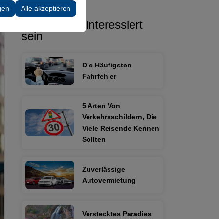
 Konfigurationen
gen
Alle akzeptieren
Sie könnten interessiert
sein
Die Häufigsten
Fahrfehler
5 Arten Von
Verkehrsschildern, Die
Viele Reisende Kennen
Sollten
Zuverlässige
Autovermietung
Verstecktes Paradies