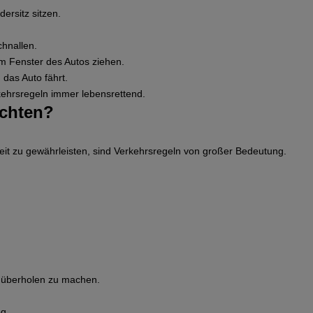
ersitz sitzen.
chnallen.
m Fenster des Autos ziehen.
 das Auto fährt.
kehrsregeln immer lebensrettend.
achten?
eit zu gewährleisten, sind Verkehrsregeln von großer Bedeutung.
s überholen zu machen.
g.