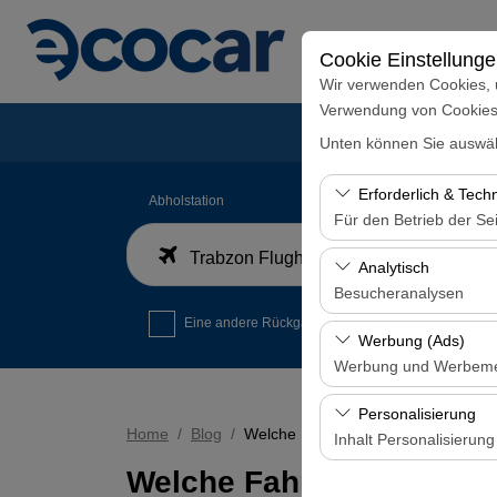
Cookie Einstellung
Wir verwenden Cookies, 
Verwendung von Cookies z
Unten können Sie auswäh
Erforderlich & Tech
Abholstation
Für den Betrieb der Sei
Trabzon Flughafen Inlandsankunftsterminal
Diese Cookies sind für
Analytisch
und grundlegende Funkt
Besucheranalysen
Eine andere Rückgabestation auswählen
Diese Cookies ermöglic
Werbung (Ads)
Seiten, Nutzerverhalte
Werbung und Werbem
Benutzererfahrung kont
Diese Cookies ermöglic
Personalisierung
und die Wirksamkeit u
Home
Blog
Welche Fahrzeugregeln Müssen Im 
Inhalt Personalisierung
Welche Fahrzeugregeln 
Diese Cookies werden v