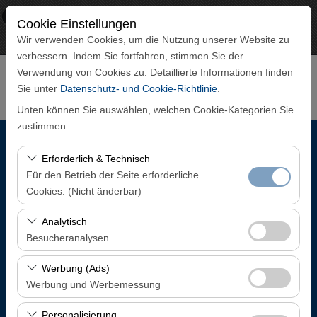
×
ECO CAR
Cookie Einstellungen
Aussicht
www.ecocar.com.tr
Wir verwenden Cookies, um die Nutzung unserer Website zu
Frei - In Google Play
verbessern. Indem Sie fortfahren, stimmen Sie der
Verwendung von Cookies zu. Detaillierte Informationen finden
Sie unter
Datenschutz- und Cookie-Richtlinie
.
Unten können Sie auswählen, welchen Cookie-Kategorien Sie
zustimmen.
Abholstation
Erforderlich & Technisch
Für den Betrieb der Seite erforderliche
Trabzon Flughafen Inlandsankunftsterminal
Cookies. (Nicht änderbar)
Diese Cookies sind für das ordnungsgemäße
Analytisch
Eine andere Rückgabestation auswählen
Funktionieren der Website, die Sicherheit, die
Besucheranalysen
Sitzungsverwaltung und grundlegende Funktionen
Abholdatum & Zeit
Diese Cookies ermöglichen es uns, zu analysieren, wie
erforderlich. Sie können nicht deaktiviert werden.
Werbung (Ads)
unsere Website genutzt wird (Besucherzahl,
Werbung und Werbemessung
08:00
meistbesuchte Seiten, Nutzerverhalten). Diese Daten
Diese Cookies ermöglichen es uns, Ihnen auf Ihre
werden verwendet, um die Leistung der Website zu
Personalisierung