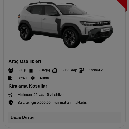
Araç Özellikleri
5 Kişi
5 Bagaj
SUV/Jeep
Otomatik
Benzin
Klima
Kiralama Koşulları
Minimum: 25 yaş - 5 yıl ehliyet
Bu araç için 5.000,00 ¤ teminat alınmaktadır.
Dacia Duster