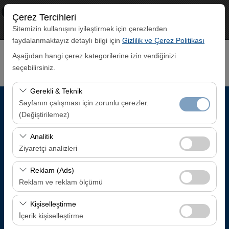
×
ECO CAR
Çerez Tercihleri
Görüntüle
www.ecocar.com.tr
Sitemizin kullanışını iyileştirmek için çerezlerden
Ücretsiz - In Google Play
faydalanmaktayız detaylı bilgi için
Gizlilik ve Çerez Politikası
Aşağıdan hangi çerez kategorilerine izin verdiğinizi
seçebilirsiniz.
Gerekli & Teknik
Sayfanın çalışması için zorunlu çerezler.
Alış Lokasyonu
(Değiştirilemez)
Trabzon Havalimanı İç Hatlar Gelen Yolcu Terminali
Bu çerezler sitenin doğru şekilde çalışması, güvenlik,
Analitik
oturum yönetimi ve temel işlevler için gereklidir. Devre
Ziyaretçi analizleri
dışı bırakılamaz.
Aracı farklı bir lokasyona bırakacağım
Bu çerezler, sitemizin nasıl kullanıldığını (ziyaretçi sayısı,
Reklam (Ads)
en çok ziyaret edilen sayfalar, kullanıcı davranışları)
Reklam ve reklam ölçümü
Alış Tarih & Saat
analiz etmemizi sağlar. Bu veriler, web sitesi
Bu çerezler, size ilgi alanlarınıza uygun kişiselleştirilmiş
performansını ölçmek ve kullanıcı deneyimini sürekli
Kişiselleştirme
08:00
reklamlar göstermemize ve reklam kampanyalarımızın
iyileştirmek için kullanılır.
İçerik kişiselleştirme
etkinliğini (gösterim sayısı, tıklama oranı) ölçmemize