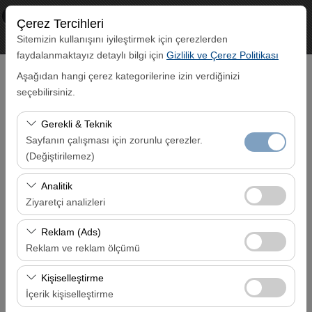
×
ECO CAR
Çerez Tercihleri
Görüntüle
www.ecocar.com.tr
Sitemizin kullanışını iyileştirmek için çerezlerden
Ücretsiz - In Google Play
faydalanmaktayız detaylı bilgi için
Gizlilik ve Çerez Politikası
Aşağıdan hangi çerez kategorilerine izin verdiğinizi
seçebilirsiniz.
Gerekli & Teknik
Sayfanın çalışması için zorunlu çerezler.
(Değiştirilemez)
Rezervasyonum
Bu çerezler sitenin doğru şekilde çalışması, güvenlik,
Analitik
Lütfen Rezervasyon numaranızı ve Rezervasyon sırasında
oturum yönetimi ve temel işlevler için gereklidir. Devre
Ziyaretçi analizleri
belirttiğiniz e-mail adresini giriniz.
dışı bırakılamaz.
Bu çerezler, sitemizin nasıl kullanıldığını (ziyaretçi sayısı,
Reklam (Ads)
Rezervasyon No
en çok ziyaret edilen sayfalar, kullanıcı davranışları)
Reklam ve reklam ölçümü
analiz etmemizi sağlar. Bu veriler, web sitesi
Bu çerezler, size ilgi alanlarınıza uygun kişiselleştirilmiş
performansını ölçmek ve kullanıcı deneyimini sürekli
Kişiselleştirme
E-Posta Adresiniz
reklamlar göstermemize ve reklam kampanyalarımızın
iyileştirmek için kullanılır.
İçerik kişiselleştirme
etkinliğini (gösterim sayısı, tıklama oranı) ölçmemize