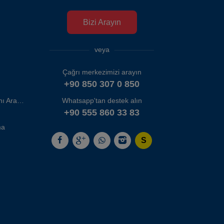
Bizi Arayın
veya
Çağrı merkezimizi arayın
+90 850 307 0 850
Whatsapp'tan destek alın
İzmir Adnan Menderes Havalimanı Araç Kiralama
+90 555 860 33 83
ma