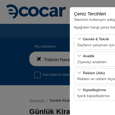
Çerez Tercihleri
Sitemizin kullanışını iyil
Aşağıdan hangi çerez kateg
Gerekli & Teknik
Sayfanın çalışması için
Alış Lokasyonu
Bu çerezler sitenin doğr
Analitik
Trabzon Havalimanı İç Hatlar Gelen Yolcu Terminali
bırakılamaz.
Ziyaretçi analizleri
Bu çerezler, sitemizin na
Reklam (Ads)
Aracı farklı bir lokasyona bırakacağım
analiz etmemizi sağlar. 
Reklam ve reklam ölç
kullanılır.
Bu çerezler, size ilgi 
Kişiselleştirme
etkinliğini (gösterim sa
İçerik kişiselleştirme
Anasayfa
Günlük Kiralama
Bu çerezler, kullanıcı a
Günlük Kiralama
deneyiminizin tutarlılığı