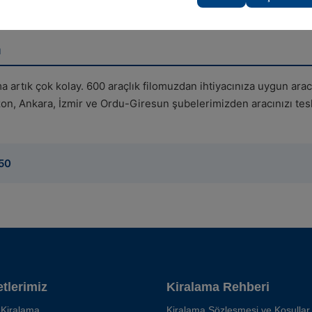
a
a artık çok kolay. 600 araçlık filomuzdan ihtiyacınıza uygun ara
abzon, Ankara, İzmir ve Ordu-Giresun şubelerimizden aracınızı tes
50
tlerimiz
Kiralama Rehberi
 Kiralama
Kiralama Sözleşmesi ve Koşullar