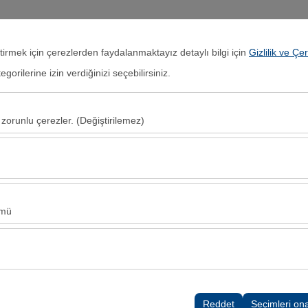
Giriş Yap veya
Kayıt Ol
eştirmek için çerezlerden faydalanmaktayız detaylı bilgi için
Gizlilik ve Çe
orilerine izin verdiğinizi seçebilirsiniz.
Anasayfa
Kiralık Araçlar
Lokasyonlar
Kampa
 zorunlu çerezler. (Değiştirilemez)
Alış Tarih & Saat
Bırakış Tarih & S
u şekilde çalışması, güvenlik, oturum yönetimi ve temel işlevler için gere
08:00
sıl kullanıldığını (ziyaretçi sayısı, en çok ziyaret edilen sayfalar, kullanı
Bu veriler, web sitesi performansını ölçmek ve kullanıcı deneyimini sürekl
ümü
alanlarınıza uygun kişiselleştirilmiş reklamlar göstermemize ve reklam k
yısı, tıklama oranı) ölçmemize olanak tanır.
rayüzü ayarlarınızı, dil tercihinizi ve diğer yapılandırmalarınızı koruyara
nı ve sürekliliğini sağlamak amacıyla kullanılır.
Reddet
Seçimleri on