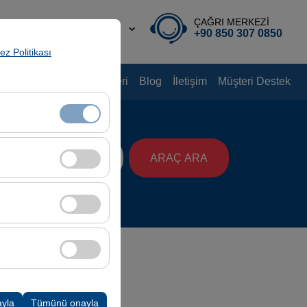
ÇAĞRI MERKEZİ
TR
TL
+90 850 307 0850
rez Politikası
nyalar
Kiralama Rehberi
Blog
İletişim
Müşteri Destek
aat
klidir. Devre dışı
ARAÇ ARA
08:00
cı davranışları)
i iyileştirmek için
ampanyalarımızın
k, platformdaki
ayla
Tümünü onayla