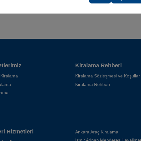
tlerimiz
Kiralama Rehberi
 Kiralama
Kiralama Sözleşmesi ve Koşullar
ralama
Kiralama Rehberi
kama
ri Hizmetleri
Ankara Araç Kiralama