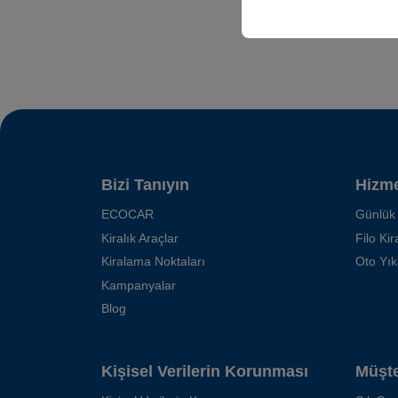
Bizi Tanıyın
Hizme
ECOCAR
Günlük
Kiralık Araçlar
Filo Ki
Kiralama Noktaları
Oto Yı
Kampanyalar
Blog
Kişisel Verilerin Korunması
Müşte