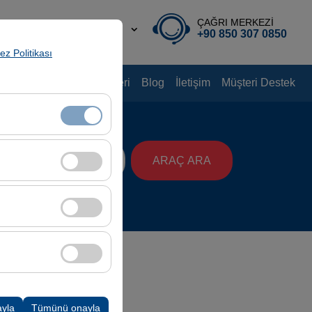
ÇAĞRI MERKEZİ
TR
TL
+90 850 307 0850
rez Politikası
nyalar
Kiralama Rehberi
Blog
İletişim
Müşteri Destek
aat
klidir. Devre dışı
ARAÇ ARA
08:00
cı davranışları)
i iyileştirmek için
ampanyalarımızın
k, platformdaki
ayla
Tümünü onayla