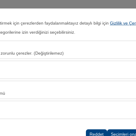
Giriş Yap veya
Kayıt Ol
eştirmek için çerezlerden faydalanmaktayız detaylı bilgi için
Gizlilik ve Çe
orilerine izin verdiğinizi seçebilirsiniz.
Anasayfa
Kiralık Araçlar
Lokasyonlar
Kampa
 zorunlu çerezler. (Değiştirilemez)
Alış Tarih & Saat
Bırakış Tarih & S
u şekilde çalışması, güvenlik, oturum yönetimi ve temel işlevler için gere
08:00
sıl kullanıldığını (ziyaretçi sayısı, en çok ziyaret edilen sayfalar, kullanı
Bu veriler, web sitesi performansını ölçmek ve kullanıcı deneyimini sürekl
ümü
alanlarınıza uygun kişiselleştirilmiş reklamlar göstermemize ve reklam k
yısı, tıklama oranı) ölçmemize olanak tanır.
rayüzü ayarlarınızı, dil tercihinizi ve diğer yapılandırmalarınızı koruyara
nı ve sürekliliğini sağlamak amacıyla kullanılır.
Reddet
Seçimleri on