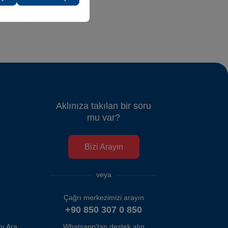
Aklınıza takılan bir soru
mu var?
Bizi Arayın
veya
Çağrı merkezimizi arayın
+90 850 307 0 850
Whatsapp'tan destek alın
İzmir Adnan Menderes Havalimanı Araç Kiralama