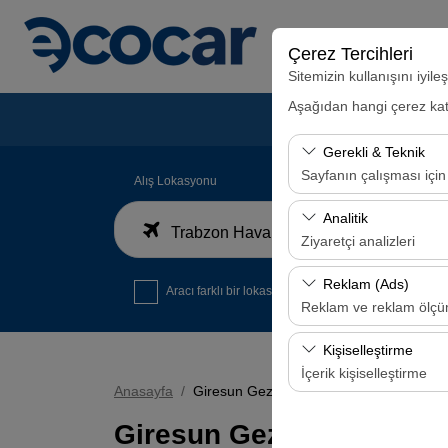
Çerez Tercihleri
Sitemizin kullanışını iyil
Aşağıdan hangi çerez kateg
Gerekli & Teknik
Sayfanın çalışması için
Alış Lokasyonu
Bu çerezler sitenin doğr
Analitik
Trabzon Havalimanı İç Hatlar Gelen Yolcu Terminali
bırakılamaz.
Ziyaretçi analizleri
Bu çerezler, sitemizin na
Reklam (Ads)
Aracı farklı bir lokasyona bırakacağım
analiz etmemizi sağlar. 
Reklam ve reklam ölç
kullanılır.
Bu çerezler, size ilgi 
Kişiselleştirme
etkinliğini (gösterim sa
İçerik kişiselleştirme
Anasayfa
Giresun Gezi Rehberi
Bu çerezler, kullanıcı a
Giresun Gezi Rehberi
deneyiminizin tutarlılığı