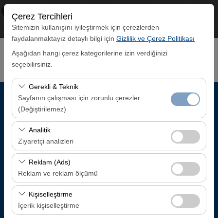
×
ECO CAR
Çerez Tercihleri
Görüntüle
www.ecocar.com.tr
Sitemizin kullanışını iyileştirmek için çerezlerden
Ücretsiz - In Google Play
faydalanmaktayız detaylı bilgi için
Gizlilik ve Çerez Politikası
Aşağıdan hangi çerez kategorilerine izin verdiğinizi
seçebilirsiniz.
Gerekli & Teknik
Sayfanın çalışması için zorunlu çerezler.
Alış Lokasyonu
(Değiştirilemez)
Trabzon Havalimanı İç Hatlar Gelen Yolcu Terminali
Bu çerezler sitenin doğru şekilde çalışması, güvenlik,
Analitik
oturum yönetimi ve temel işlevler için gereklidir. Devre
Ziyaretçi analizleri
dışı bırakılamaz.
Aracı farklı bir lokasyona bırakacağım
Bu çerezler, sitemizin nasıl kullanıldığını (ziyaretçi sayısı,
Reklam (Ads)
en çok ziyaret edilen sayfalar, kullanıcı davranışları)
Reklam ve reklam ölçümü
Alış Tarih & Saat
analiz etmemizi sağlar. Bu veriler, web sitesi
Bu çerezler, size ilgi alanlarınıza uygun kişiselleştirilmiş
performansını ölçmek ve kullanıcı deneyimini sürekli
Kişiselleştirme
08:00
reklamlar göstermemize ve reklam kampanyalarımızın
iyileştirmek için kullanılır.
İçerik kişiselleştirme
etkinliğini (gösterim sayısı, tıklama oranı) ölçmemize