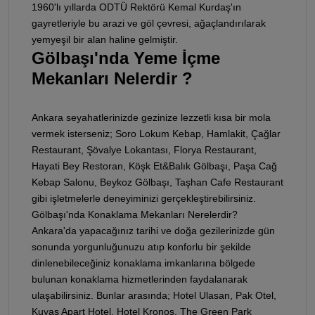
1960'lı yıllarda ODTÜ Rektörü Kemal Kurdaş'ın
gayretleriyle bu arazi ve göl çevresi, ağaçlandırılarak
yemyeşil bir alan haline gelmiştir.
Gölbaşı'nda Yeme İçme
Mekanları Nelerdir ?
Ankara seyahatlerinizde gezinize lezzetli kısa bir mola
vermek isterseniz; Soro Lokum Kebap, Hamlakit, Çağlar
Restaurant, Şövalye Lokantası, Florya Restaurant,
Hayati Bey Restoran, Köşk Et&Balık Gölbaşı, Paşa Cağ
Kebap Salonu, Beykoz Gölbaşı, Taşhan Cafe Restaurant
gibi işletmelerle deneyiminizi gerçekleştirebilirsiniz.
Gölbaşı'nda Konaklama Mekanları Nerelerdir?
Ankara'da yapacağınız tarihi ve doğa gezilerinizde gün
sonunda yorgunluğunuzu atıp konforlu bir şekilde
dinlenebileceğiniz konaklama imkanlarına bölgede
bulunan konaklama hizmetlerinden faydalanarak
ulaşabilirsiniz. Bunlar arasında; Hotel Ulasan, Pak Otel,
Kuyas Apart Hotel, Hotel Kronos, The Green Park