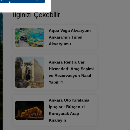
İlginizi Çekebilir
Aqua Vega Akvaryum -
Ankara'nın Tünel
Akvaryumu
Ankara Rent a Car
Hizmetleri: Araç Seçimi
ve Rezervasyon Nasıl
Yapılır?
Ankara Oto Kiralama
İpuçları: Bütçenizi
Koruyarak Araç
Kiralayın