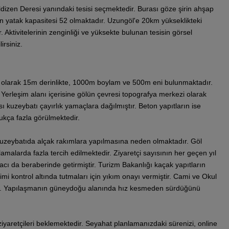
ldizen Deresi yanındaki tesisi seçmektedir. Burası göze şirin ahşap
sin yatak kapasitesi 52 olmaktadır. Uzungöl'e 20km yükseklikteki
 Aktivitelerinin zenginliği ve yüksekte bulunan tesisin görsel
irsiniz.
el olarak 15m derinlikte, 1000m boylam ve 500m eni bulunmaktadır.
. Yerleşim alanı içerisine gölün çevresi topografya merkezi olarak
ı kuzeybatı çayırlık yamaçlara dağılmıştır. Beton yapıtların ise
kça fazla görülmektedir.
, kuzeybatıda alçak rakımlara yapılmasına neden olmaktadır. Göl
malarda fazla tercih edilmektedir. Ziyaretçi sayısının her geçen yıl
acı da beraberinde getirmiştir. Turizm Bakanlığı kaçak yapıtların
i kontrol altında tutmaları için yıkım onayı vermiştir. Cami ve Okul
ıştır. Yapılaşmanın güneydoğu alanında hız kesmeden sürdüğünü
ziyaretçileri beklemektedir. Seyahat planlamanızdaki sürenizi, online