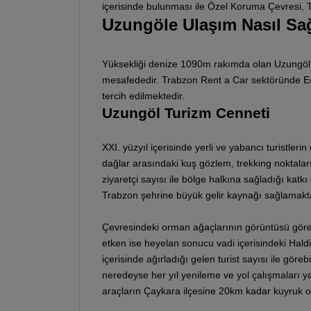
içerisinde bulunması ile Özel Koruma Çevresi, Tab
Uzungöle Ulaşım Nasıl Sağ
Yüksekliği denize 1090m rakımda olan Uzungöl
mesafededir. Trabzon Rent a Car sektöründe Eco 
tercih edilmektedir.
Uzungöl Turizm Cenneti
XXI. yüzyıl içerisinde yerli ve yabancı turistlerin
dağlar arasındaki kuş gözlem, trekking noktaları
ziyaretçi sayısı ile bölge halkına sağladığı katk
Trabzon şehrine büyük gelir kaynağı sağlamakta
Çevresindeki orman ağaçlarının görüntüsü göre
etken ise heyelan sonucu vadi içerisindeki Hal
içerisinde ağırladığı gelen turist sayısı ile göre
neredeyse her yıl yenileme ve yol çalışmaları ya
araçların Çaykara ilçesine 20km kadar kuyruk o