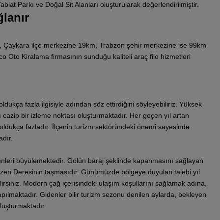
iat Parkı ve Doğal Sit Alanları oluşturularak değerlendirilmiştir.
lanır
, Çaykara ilçe merkezine 19km, Trabzon şehir merkezine ise 99km
Oto Kiralama firmasının sunduğu kaliteli araç filo hizmetleri
 oldukça fazla ilgisiyle adından söz ettirdiğini söyleyebiliriz. Yüksek
 cazip bir izleme noktası oluşturmaktadır. Her geçen yıl artan
ı oldukça fazladır. İlçenin turizm sektöründeki önemi sayesinde
dır.
nleri büyülemektedir. Gölün baraj şeklinde kapanmasını sağlayan
dizen Deresinin taşmasıdır. Günümüzde bölgeye duyulan talebi yıl
bilirsiniz. Modern çağ içerisindeki ulaşım koşullarını sağlamak adına,
pılmaktadır. Gidenler bilir turizm sezonu denilen aylarda, bekleyen
luşturmaktadır.