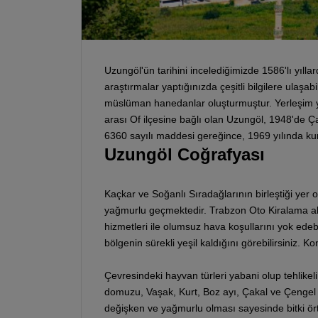
Uzungöl'ün tarihini incelediğimizde 1586'lı yıll
araştırmalar yaptığınızda çeşitli bilgilere ulaşa
müslüman hanedanlar oluşturmuştur. Yerleşim yeri
arası Of ilçesine bağlı olan Uzungöl, 1948'de Ça
6360 sayılı maddesi gereğince, 1969 yılında kur
Uzungöl Coğrafyası
Kaçkar ve Soğanlı Sıradağlarının birleştiği yer o
yağmurlu geçmektedir. Trabzon Oto Kiralama al
hizmetleri ile olumsuz hava koşullarını yok ede
bölgenin sürekli yeşil kaldığını görebilirsiniz. 
Çevresindeki hayvan türleri yabani olup tehlikeli
domuzu, Vaşak, Kurt, Boz ayı, Çakal ve Çengel 
değişken ve yağmurlu olması sayesinde bitki ört