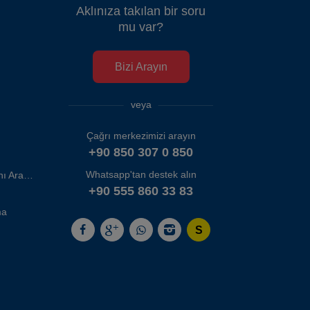
Aklınıza takılan bir soru
mu var?
Bizi Arayın
veya
Çağrı merkezimizi arayın
+90 850 307 0 850
Whatsapp'tan destek alın
İzmir Adnan Menderes Havalimanı Araç Kiralama
+90 555 860 33 83
ma