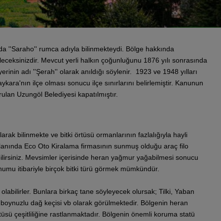
arda ''Saraho'' rumca adıyla bilinmekteydi. Bölge hakkında
bileceksinizdir. Mevcut yerli halkın çoğunluğunu 1876 yılı sonrasında
nin adı ''Şerah'' olarak anıldığı söylenir. 1923 ve 1948 yılları
ykara'nın ilçe olması sonucu ilçe sınırlarını belirlemiştir. Kanunun
ulan Uzungöl Belediyesi kapatılmıştır.
larak bilinmekte ve bitki örtüsü ormanlarının fazlalığıyla hayli
anında Eco Oto Kiralama firmasının sunmuş olduğu araç filo
bilirsiniz. Mevsimler içerisinde heran yağmur yağabilmesi sonucu
Konumu itibariyle birçok bitki türü görmek mümkündür.
 olabilirler. Bunlara birkaç tane söyleyecek olursak; Tilki, Yaban
boynuzlu dağ keçisi vb olarak görülmektedir. Bölgenin heran
üsü çeşitliliğine rastlanmaktadır. Bölgenin önemli koruma statü