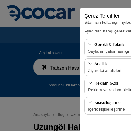
Çerez Tercihleri
Sitemizin kullanışını iyil
Aşağıdan hangi çerez kateg
Gerekli & Teknik
Sayfanın çalışması için
Alış Lokasyonu
Bu çerezler sitenin doğr
Analitik
Trabzon Havalimanı İç Hatlar Gelen Yolcu Terminali
bırakılamaz.
Ziyaretçi analizleri
Bu çerezler, sitemizin na
Reklam (Ads)
Aracı farklı bir lokasyona bırakacağım
analiz etmemizi sağlar. 
Reklam ve reklam ölç
kullanılır.
Bu çerezler, size ilgi 
Kişiselleştirme
etkinliğini (gösterim sa
İçerik kişiselleştirme
Anasayfa
Blog
Uzungöl Hakkında Merak Edilenl
Bu çerezler, kullanıcı a
Uzungöl Hakkında Merak 
deneyiminizin tutarlılığı