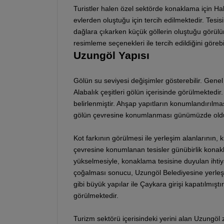
Turistler halen özel sektörde konaklama için Ha
evlerden oluştuğu için tercih edilmektedir. Tesi
dağlara çıkarken küçük göllerin oluştuğu görülür.
resimleme seçenekleri ile tercih edildiğini görebil
Uzungöl Yapısı
Gölün su seviyesi değişimler gösterebilir. Gen
Alabalık çeşitleri gölün içerisinde görülmektedir
belirlenmiştir. Ahşap yapıtların konumlandırılmas
gölün çevresine konumlanması günümüzde oldu
Kot farkının görülmesi ile yerleşim alanlarının
çevresine konumlanan tesisler günübirlik konakla
yükselmesiyle, konaklama tesisine duyulan ihtiy
çoğalması sonucu, Uzungöl Belediyesine yerleşim
gibi büyük yapılar ile Çaykara girişi kapatılm
görülmektedir.
Turizm sektörü içerisindeki yerini alan Uzungöl 