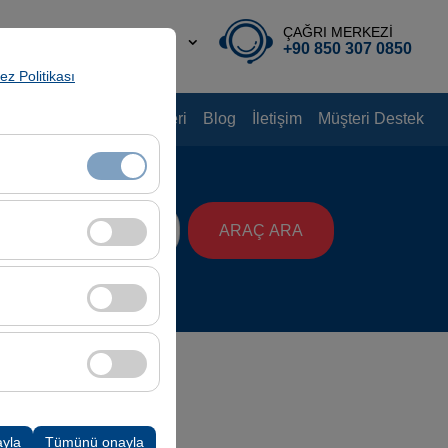
ÇAĞRI MERKEZİ
TR
TL
+90 850 307 0850
rez Politikası
nyalar
Kiralama Rehberi
Blog
İletişim
Müşteri Destek
aat
klidir. Devre dışı
ARAÇ ARA
08:00
cı davranışları)
i iyileştirmek için
ampanyalarımızın
k, platformdaki
ayla
Tümünü onayla