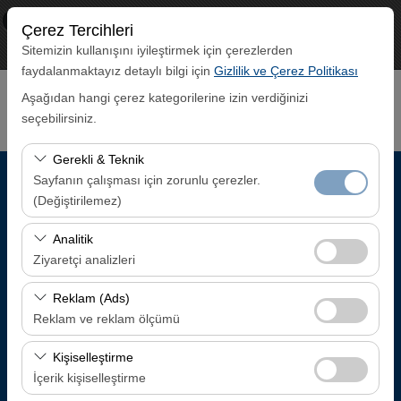
×
ECO CAR
Çerez Tercihleri
Görüntüle
www.ecocar.com.tr
Sitemizin kullanışını iyileştirmek için çerezlerden
Ücretsiz - In Google Play
faydalanmaktayız detaylı bilgi için
Gizlilik ve Çerez Politikası
Aşağıdan hangi çerez kategorilerine izin verdiğinizi
seçebilirsiniz.
Gerekli & Teknik
Sayfanın çalışması için zorunlu çerezler.
Alış Lokasyonu
(Değiştirilemez)
Trabzon Havalimanı İç Hatlar Gelen Yolcu Terminali
Bu çerezler sitenin doğru şekilde çalışması, güvenlik,
Analitik
oturum yönetimi ve temel işlevler için gereklidir. Devre
Ziyaretçi analizleri
dışı bırakılamaz.
Aracı farklı bir lokasyona bırakacağım
Bu çerezler, sitemizin nasıl kullanıldığını (ziyaretçi sayısı,
Reklam (Ads)
en çok ziyaret edilen sayfalar, kullanıcı davranışları)
Reklam ve reklam ölçümü
Alış Tarih & Saat
analiz etmemizi sağlar. Bu veriler, web sitesi
Bu çerezler, size ilgi alanlarınıza uygun kişiselleştirilmiş
performansını ölçmek ve kullanıcı deneyimini sürekli
Kişiselleştirme
08:00
reklamlar göstermemize ve reklam kampanyalarımızın
iyileştirmek için kullanılır.
İçerik kişiselleştirme
etkinliğini (gösterim sayısı, tıklama oranı) ölçmemize